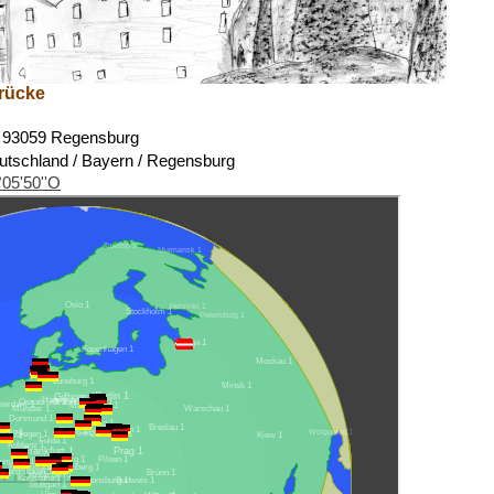
rücke
 93059 Regensburg
utschland / Bayern / Regensburg
°05'50''O