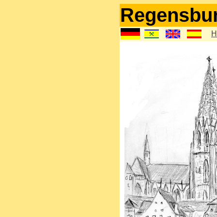
Regensbur
H