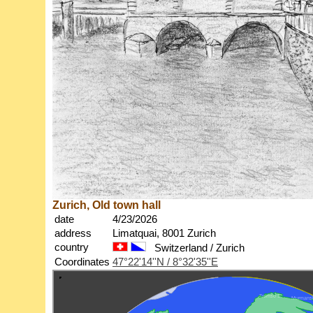
Zurich, Old town hall
date
4/23/2026
address
Limatquai, 8001 Zurich
country
Switzerland / Zurich
Coordinates
47°22'14''N / 8°32'35''E